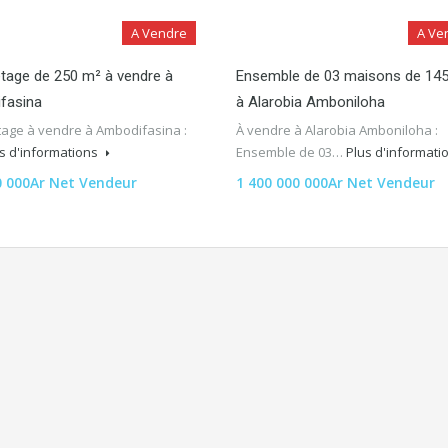
A Vendre
A Ve
 étage de 250 m² à vendre à
Ensemble de 03 maisons de 14
fasina
à Alarobia Amboniloha
étage à vendre à Ambodifasina :
À vendre à Alarobia Amboniloha :
s d'informations
Ensemble de 03…
Plus d'informati
0 000Ar Net Vendeur
1 400 000 000Ar Net Vendeur