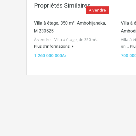
Propriétés Similaires
A Vendre
Villa à étage, 350 m², Ambohijanaka,
Villa à
M 230525
Ambodi
À vendre : Villa à étage, de 350 m²…
Villa à 
Plus d'informations
en…
Plu
1 260 000 000Ar
700 00