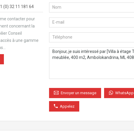
1 (0) 32 11 181 64
 me contacter pour
ment concernant la
lier Conseil
e accès à une gamme
ns…
WhatsApp
Envoyer un message
Appelez