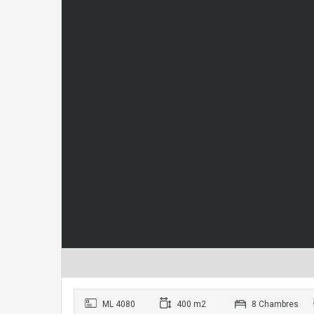
ML 4080
400 m2
8 Chambres