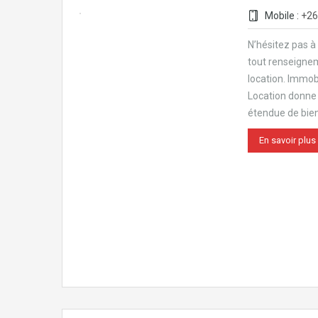
Mobile :
+26
N’hésitez pas à
tout renseigne
location. Immobi
Location donn
étendue de bie
En savoir plus