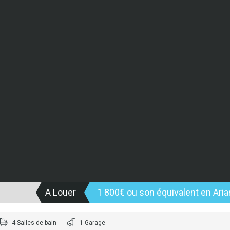
A Louer
1 800€ ou son équivalent en Aria
4 Salles de bain
1 Garage