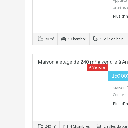
Appartem
prisé et
Plus d'
80 m²
1 Chambre
1 Salle de bain
Maison à étage de 240 m² à vendre à An
A Vendre
160 00
Maison à
Comprena
Plus d'
240 m²
4 Chambres
2 Salles de bai