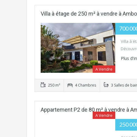
Villa à étage de 250 m² à vendre à Ambo
700 00
Villa à 
Découvre
Plus d'
A Vendre
250 m²
4 Chambres
3 Salles de bai
Appartement P2 de 80 m² à vendre à Am
A Vendre
250 00