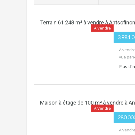
Terrain 61 248 m² à vendre à Antsofin
A Vendre
3 981 
À vendre
vue pano
Plus d'
Maison à étage de 100 m² à vendre à
A Vendre
280 00
À vendre