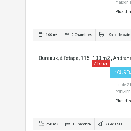
maison 
Plus d'
100 m²
2 Chambres
1 Salle de bain
Bureaux, à l’étage, 115+133 m2 , Andrah
A Louer
10USD/m
Lot de 2
PREMIER 
Plus d'
250 m2
1 Chambre
3 Garages