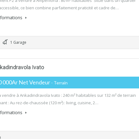
ent P2 à vendre à Ampefiloha : 80 m² habitables Situé dans un quartier
 accessible, ce bien combine parfaitement praticité et cadre de…
informations
1 Garage
kadindravola Ivato
0 000Ar Net Vendeur
- Terrain
 vendre à Ankadindravola Ivato : 240 m² habitables sur 132 m² de terrain
nt : Au rez-de-chaussée (120 m²) : living, cuisine, 2…
informations
n