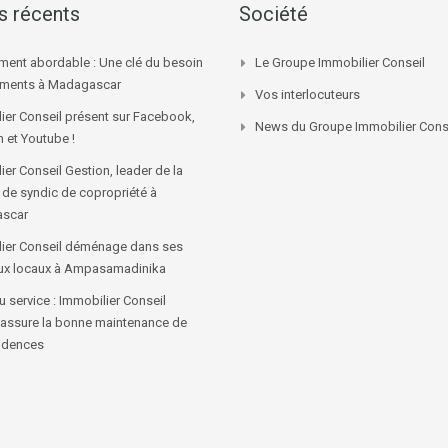
es récents
Société
ment abordable : Une clé du besoin
Le Groupe Immobilier Conseil
ements à Madagascar
Vos interlocuteurs
ier Conseil présent sur Facebook,
News du Groupe Immobilier Cons
n et Youtube !
ier Conseil Gestion, leader de la
 de syndic de copropriété à
scar
ier Conseil déménage dans ses
ux locaux à Ampasamadinika
 service : Immobilier Conseil
 assure la bonne maintenance de
idences