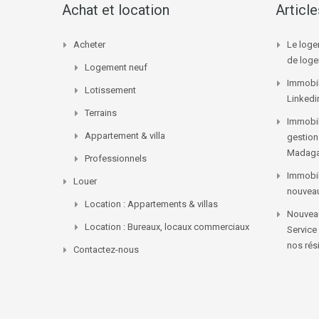
Achat et location
Articl
Acheter
Le loge
de log
Logement neuf
Immobil
Lotissement
Linkedi
Terrains
Immobil
Appartement & villa
gestion
Madaga
Professionnels
Immobil
Louer
nouvea
Location : Appartements & villas
Nouveau
Location : Bureaux, locaux commerciaux
Service
nos rés
Contactez-nous