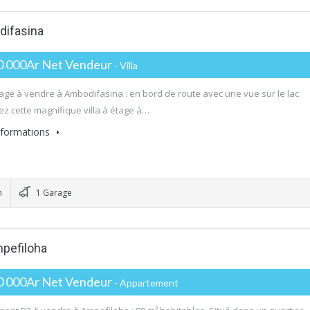
difasina
0 000Ar Net Vendeur
- Villa
étage à vendre à Ambodifasina : en bord de route avec une vue sur le lac
z cette magnifique villa à étage à…
informations
n
1 Garage
pefiloha
0 000Ar Net Vendeur
- Appartement