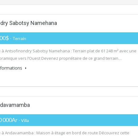
ondry Sabotsy Namehana
000$
- Terrain
 à Antsofinondry Sabotsy Namehana : Terrain plat de 61 248 m² avec une
ramique vers l’Ouest Devenez propriétaire de ce grand terrain…
informations
 Andavamamba
0 000Ar
- Villa
 à Andavamamba : Maison à étage en bord de route Découvrez cette