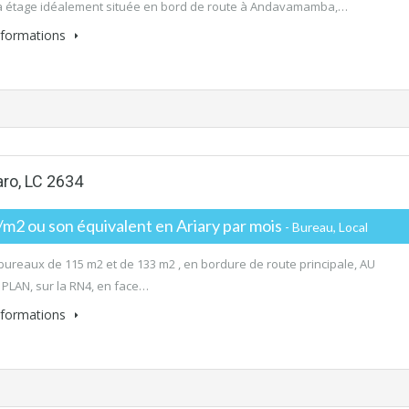
à étage idéalement située en bord de route à Andavamamba,…
informations
aro, LC 2634
2 ou son équivalent en Ariary par mois
- Bureau, Local
 bureaux de 115 m2 et de 133 m2 , en bordure de route principale, AU
PLAN, sur la RN4, en face…
informations