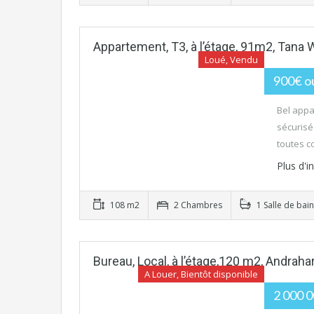
Appartement, T3, à l’étage, 91m2, Tana 
Loué, Vendu
900€ ou
Bel appa
sécurisé
toutes 
Plus d'
108 m2
2 Chambres
1 Salle de bain
Bureau, Local, à l’étage,120 m2, Andraha
A Louer, Bientôt disponible
2 000 0