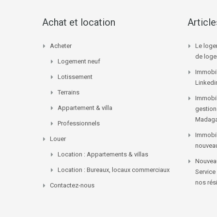
Achat et location
Articl
Acheter
Le loge
de log
Logement neuf
Immobil
Lotissement
Linkedi
Terrains
Immobil
Appartement & villa
gestion
Madaga
Professionnels
Immobil
Louer
nouvea
Location : Appartements & villas
Nouveau
Location : Bureaux, locaux commerciaux
Service
nos rés
Contactez-nous