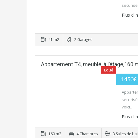
sécurisé
Plus d'
41 m2
2 Garages
Appartement T4, meublé, à l’étage,160
Loué
1 450€ 
Appartem
sécurisé
voici…
Plus d'
160 m2
4 Chambres
3 Salles de ba