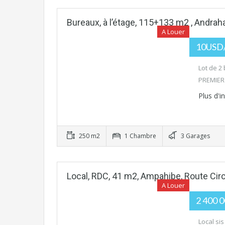
Bureaux, à l’étage, 115+133 m2 , Andrah
A Louer
10USD/m
Lot de 2
PREMIER 
Plus d'
250 m2
1 Chambre
3 Garages
Local, RDC, 41 m2, Ampahibe, Route Circ
A Louer
2 400 0
Local si