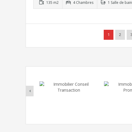
135 m2
4 Chambres
1 Salle de bain
1
2