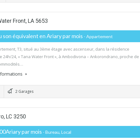
Water Front, LA 5653
 son équivalent en Ariary par mois
- Appartement
rtement, T3, situé au 3ème étage avec ascenseur, dans la résidence
e 24h/24, « Tana Water Front », à Ambodivona – Ankorondrano, proche de
commodités…
informations
2 Garages
ro, LC 3250
00Ariary par mois
- Bureau, Local