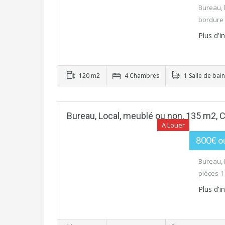
Bureau, 
bordure d
Plus d'
120 m2
4 Chambres
1 Salle de bain
Bureau, Local, meublé ou non, 135 m2, C
A Louer
800€ ou
Bureau, 
pièces 1
Plus d'