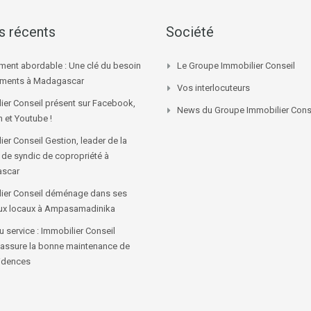
es récents
Société
ment abordable : Une clé du besoin
Le Groupe Immobilier Conseil
ements à Madagascar
Vos interlocuteurs
ier Conseil présent sur Facebook,
News du Groupe Immobilier Cons
n et Youtube !
ier Conseil Gestion, leader de la
 de syndic de copropriété à
scar
ier Conseil déménage dans ses
ux locaux à Ampasamadinika
 service : Immobilier Conseil
 assure la bonne maintenance de
idences