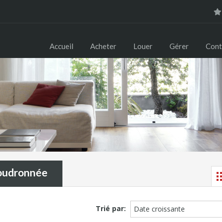
Accueil
Acheter
Louer
Gérer
Cont
oudronnée
Trié par:
Date croissante