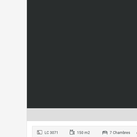
LC 3071
150 m2
7 Chambres