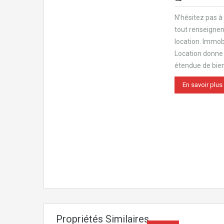
N’hésitez pas à
tout renseigne
location. Immobi
Location donn
étendue de bie
En savoir plus
Propriétés Similaires