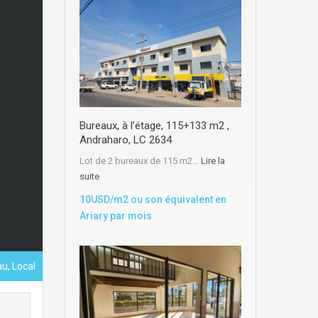
Bureaux, à l’étage, 115+133 m2 ,
Andraharo, LC 2634
Lot de 2 bureaux de 115 m2…
Lire la
suite
10USD/m2 ou son équivalent en
Ariary par mois
u, Local