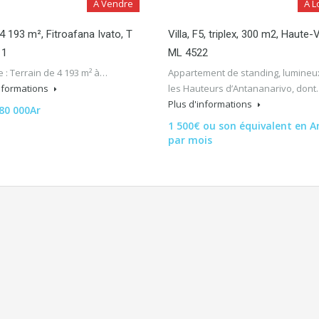
A Vendre
A L
 4 193 m², Fitroafana Ivato, T
Villa, F5, triplex, 300 m2, Haute-Vi
 1
ML 4522
 : Terrain de 4 193 m² à…
Appartement de standing, lumineux
informations
les Hauteurs d’Antananarivo, don
Plus d'informations
80 000Ar
1 500€ ou son équivalent en A
par mois