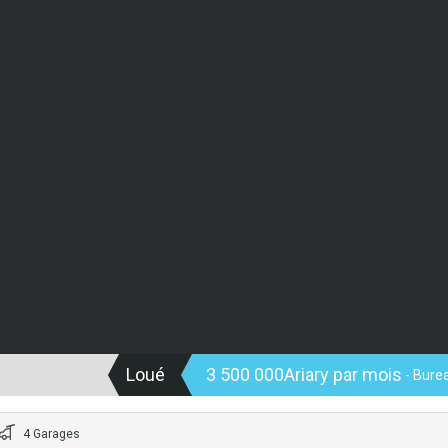
Loué
3 500 000Ariary par mois
- Burea
4 Garages