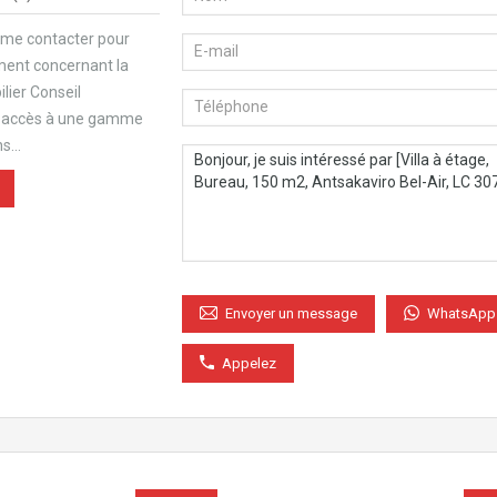
 me contacter pour
ment concernant la
lier Conseil
e accès à une gamme
ns…
WhatsApp
Envoyer un message
Appelez