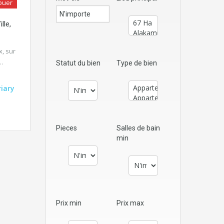
ouer
lle,
, sur
t…
Statut du bien
Type de bien
riary
Pieces
Salles de bain
min
Prix min
Prix max