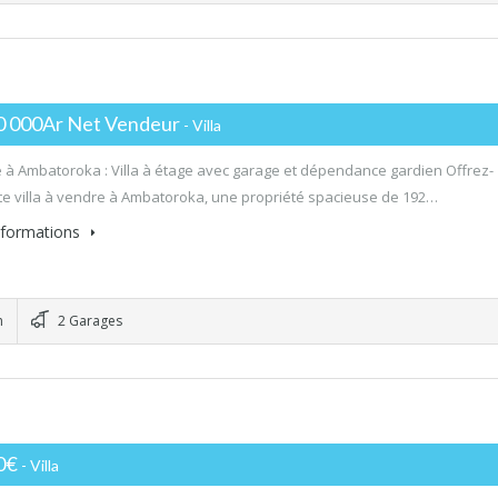
0 000Ar Net Vendeur
- Villa
 à Ambatoroka : Villa à étage avec garage et dépendance gardien Offrez-
te villa à vendre à Ambatoroka, une propriété spacieuse de 192…
informations
n
2 Garages
0€
- Villa