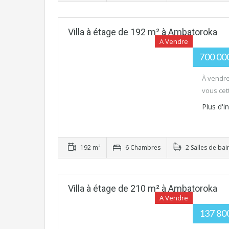
Villa à étage de 192 m² à Ambatoroka
A Vendre
700 00
À vendre
vous cet
Plus d'
192 m²
6 Chambres
2 Salles de bai
Villa à étage de 210 m² à Ambatoroka
A Vendre
137 80