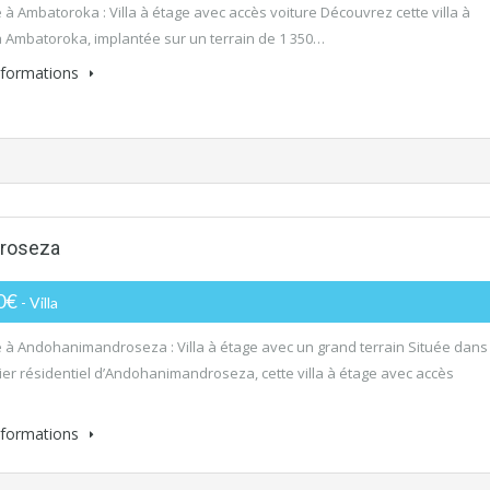
 à Ambatoroka : Villa à étage avec accès voiture Découvrez cette villa à
 Ambatoroka, implantée sur un terrain de 1 350…
informations
droseza
0€
- Villa
 à Andohanimandroseza : Villa à étage avec un grand terrain Située dans
ier résidentiel d’Andohanimandroseza, cette villa à étage avec accès
…
informations