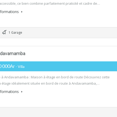
 accessible, ce bien combine parfaitement praticité et cadre de…
informations
1 Garage
 Andavamamba
0 000Ar
- Villa
 à Andavamamba : Maison à étage en bord de route Découvrez cette
à étage idéalement située en bord de route à Andavamamba,…
informations