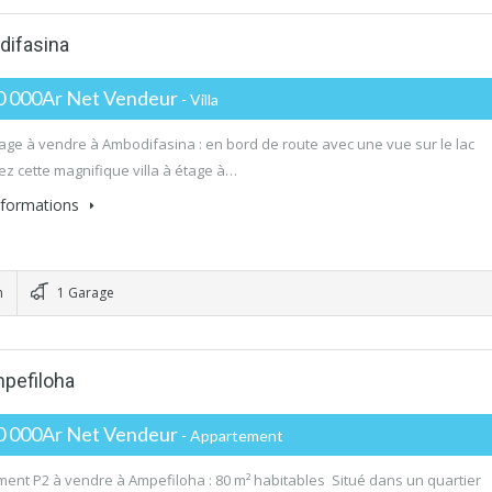
difasina
0 000Ar Net Vendeur
- Villa
étage à vendre à Ambodifasina : en bord de route avec une vue sur le lac
z cette magnifique villa à étage à…
informations
n
1 Garage
pefiloha
0 000Ar Net Vendeur
- Appartement
ent P2 à vendre à Ampefiloha : 80 m² habitables Situé dans un quartier