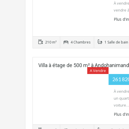
À vendre
vendre à
Plus d'
210 m²
4 Chambres
1 Salle de bain
Villa à étage de 500 m² à Andohaniman
A Vendre
261 82
À vendre
un quart
voiture
Plus d'