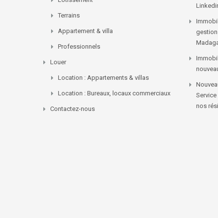
Linkedi
Terrains
Immobil
Appartement & villa
gestion
Madaga
Professionnels
Immobil
Louer
nouvea
Location : Appartements & villas
Nouveau
Location : Bureaux, locaux commerciaux
Service
nos rés
Contactez-nous