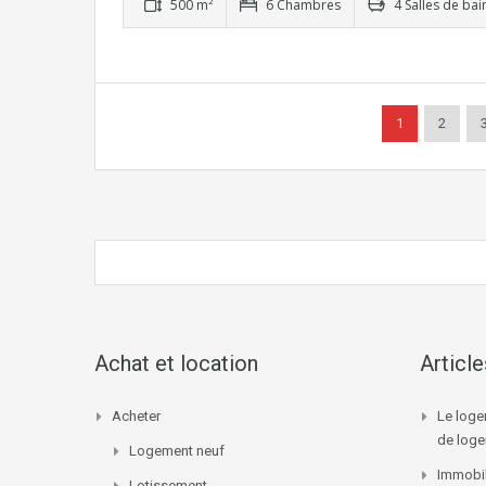
500 m²
6 Chambres
4 Salles de bai
1
2
Achat et location
Articl
Acheter
Le loge
de log
Logement neuf
Immobil
Lotissement