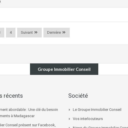
n
3
4
Suivant
Dernière
Groupe Immobilier Conseil
es récents
Société
ment abordable : Une clé du besoin
Le Groupe Immobilier Conseil
ements à Madagascar
Vos interlocuteurs
ier Conseil présent sur Facebook,
News du Groupe Immobilier Cons