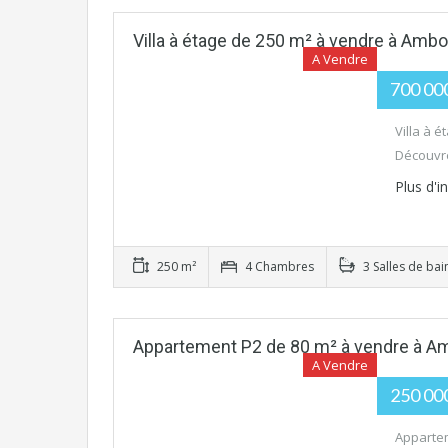
Villa à étage de 250 m² à vendre à Ambo
A Vendre
700 00
Villa à 
Découvre
Plus d'
250 m²
4 Chambres
3 Salles de bai
Appartement P2 de 80 m² à vendre à Am
A Vendre
250 00
Appartem