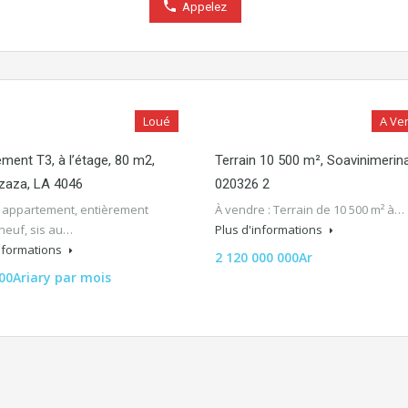
Appelez
Loué
A Ve
ment T3, à l’étage, 80 m2,
Terrain 10 500 m², Soavinimerina
zaza, LA 4046
020326 2
l appartement, entièrement
À vendre : Terrain de 10 500 m² à…
neuf, sis au…
Plus d'informations
informations
2 120 000 000Ar
000Ariary par mois