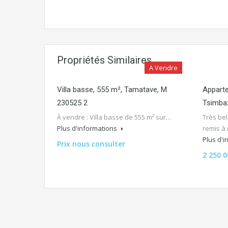
Propriétés Similaires
A Vendre
Villa basse, 555 m², Tamatave, M
Apparte
230525 2
Tsimba
À vendre : Villa basse de 555 m² sur…
Très be
Plus d'informations
remis à 
Plus d'
Prix nous consulter
2 250 