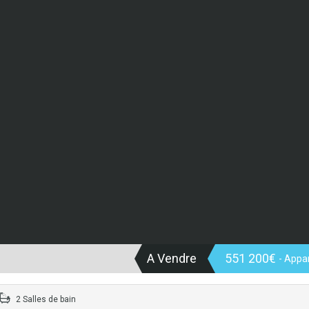
A Vendre
551 200€
- Appa
2 Salles de bain