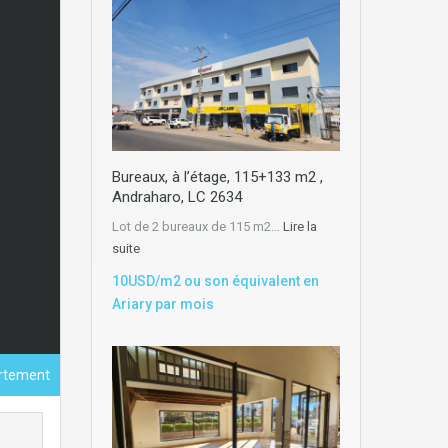
Bureaux, à l’étage, 115+133 m2 ,
Andraharo, LC 2634
Lot de 2 bureaux de 115 m2…
Lire la
suite
10USD/m2 ou son équivalent en
Ariary par mois
rtement