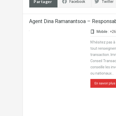
Partager
Facebook
Twitter
Agent Dina Ramanantsoa – Responsab
Mobile :
+26
N’hésitez pas à
tout renseigne
transaction. Im
Conseil Transa
conseille les in
ou nationaux…
En savoir plus