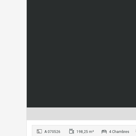
A 070526
198,25 m²
4 Chambres