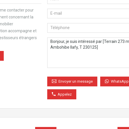
 me contacter pour
ment concernant la
mobilier
ction accompagne et
vestisseurs étrangers
WhatsApp
Envoyer un message
Appelez