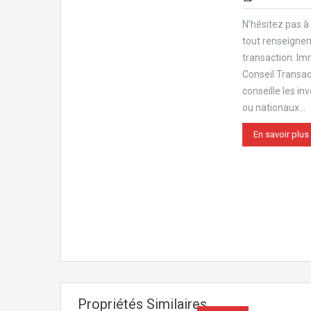
N’hésitez pas à
tout renseigne
transaction. Im
Conseil Transa
conseille les in
ou nationaux…
En savoir plus
Propriétés Similaires