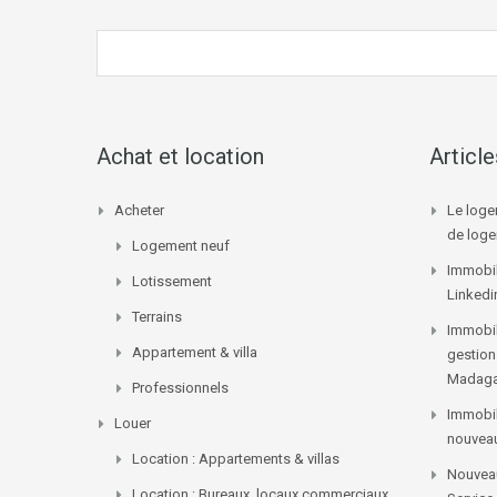
Achat et location
Articl
Acheter
Le loge
de log
Logement neuf
Immobil
Lotissement
Linkedi
Terrains
Immobil
Appartement & villa
gestion
Madaga
Professionnels
Immobil
Louer
nouvea
Location : Appartements & villas
Nouveau
Location : Bureaux, locaux commerciaux