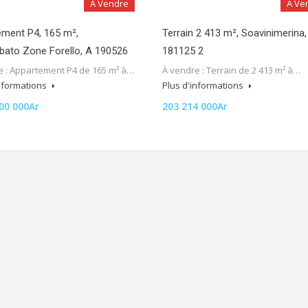
A Vendre
A Ve
ment P4, 165 m²,
Terrain 2 413 m², Soavinimerina,
bato Zone Forello, A 190526
181125 2
e : Appartement P4 de 165 m² à…
À vendre : Terrain de 2 413 m² à…
informations
Plus d'informations
00 000Ar
203 214 000Ar