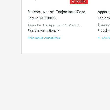
A Vendre
Entrepôt, 611 m², Tanjombato Zone
Apparte
Forello, M 110825
Tanjom
À vendre : Entrepôt de 611 m² sur 2…
À vendr
Plus d'informations
Plus d'
Prix nous consulter
1 325 0