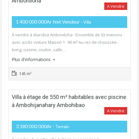
Amboniloha
A Vendre
1 400 000 000Ar Net Vendeur
- Villa
À vendre à Alarobia Amboniloha : Ensemble de 03 maisons
avec accès voiture Maison 1 : 90 m² Au rez-de-chaussée :
living, cuisine, couloir, salle…
Plus d'informations
145 m²
Villa à étage de 550 m² habitables avec piscine
à Ambohijanahary Ambohibao
A Vendre
3 180 000 000Ar
- Terrain