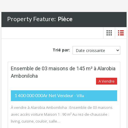
Property Feature:
Pièce
Trié par:
Ensemble de 03 maisons de 145 m² à Alarobia
Amboniloha
A Vendre
1 400 000 000Ar Net Vendeur
- Villa
À vendre à Alarobia Amboniloha : Ensemble de 03 maisons
avec accès voiture Maison 1 : 90 m² Au rez-de-chaussée :
living, cuisine, couloir, salle…