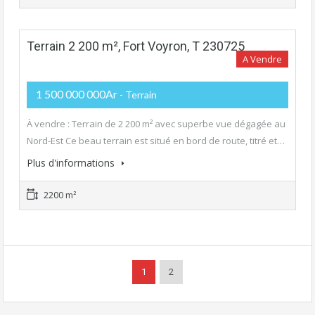
Terrain 2 200 m², Fort Voyron, T 230725
A Vendre
1 500 000 000Ar
- Terrain
À vendre : Terrain de 2 200 m² avec superbe vue dégagée au
Nord-Est Ce beau terrain est situé en bord de route, titré et…
Plus d'informations
2200 m²
1
2