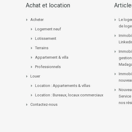
Achat et location
Articl
Acheter
Le loge
de log
Logement neuf
Immobil
Lotissement
Linkedi
Terrains
Immobil
Appartement & villa
gestion
Madaga
Professionnels
Immobil
Louer
nouvea
Location : Appartements & villas
Nouveau
Location : Bureaux, locaux commerciaux
Service
nos rés
Contactez-nous