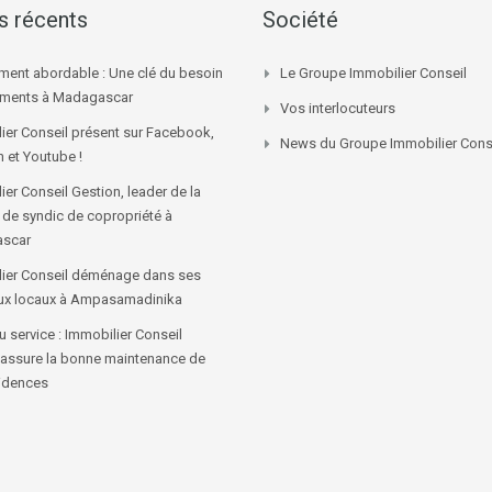
es récents
Société
ment abordable : Une clé du besoin
Le Groupe Immobilier Conseil
ements à Madagascar
Vos interlocuteurs
ier Conseil présent sur Facebook,
News du Groupe Immobilier Cons
n et Youtube !
ier Conseil Gestion, leader de la
 de syndic de copropriété à
scar
ier Conseil déménage dans ses
ux locaux à Ampasamadinika
 service : Immobilier Conseil
 assure la bonne maintenance de
idences