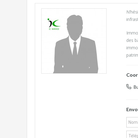
N’hés
infras
Immob
des b
immob
patri
Coor
Bu
Envo