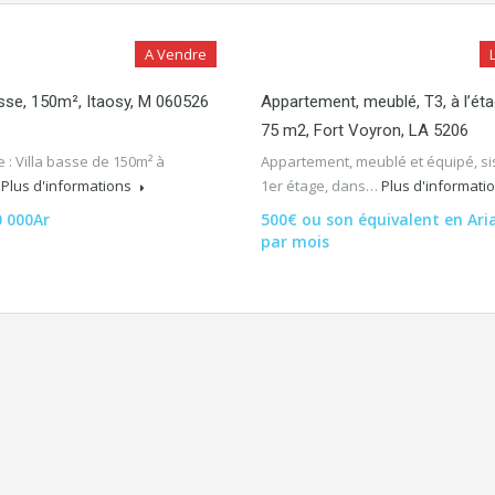
A Vendre
asse, 150m², Itaosy, M 060526
Appartement, meublé, T3, à l’éta
75 m2, Fort Voyron, LA 5206
 : Villa basse de 150m² à
Appartement, meublé et équipé, si
…
Plus d'informations
1er étage, dans…
Plus d'informati
0 000Ar
500€ ou son équivalent en Ari
par mois