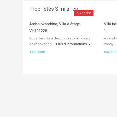
Propriétés Similaires
A Vendre
Ambolokandrina, Villa à étage,
Villa b
VH101225
1
Superbe villa à deux niveaux en cours
À vendre
de rénovation,…
Plus d'informations
Itaosy
140 000€
848 00