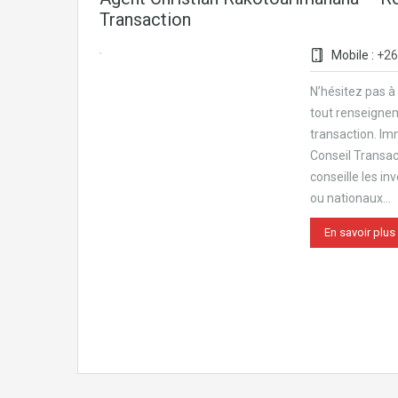
Transaction
Mobile :
+26
N’hésitez pas à
tout renseigne
transaction. Im
Conseil Transa
conseille les in
ou nationaux…
En savoir plus