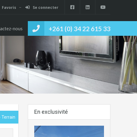
Favoris
Se connecter
+261 (0) 34 22 615 33
actez-nous
En exclusivité
- Terrain