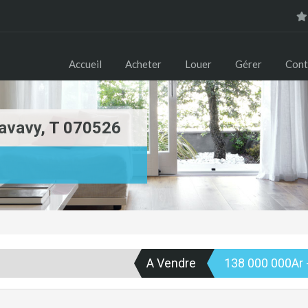
Accueil
Acheter
Louer
Gérer
Cont
avavy, T 070526
A Vendre
138 000 000Ar