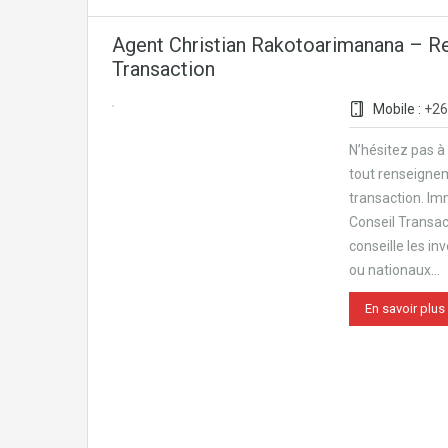
Agent Christian Rakotoarimanana – R
Transaction
Mobile :
+26
N’hésitez pas à
tout renseigne
transaction. Im
Conseil Transa
conseille les in
ou nationaux…
En savoir plus