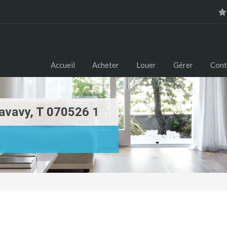
Accueil
Acheter
Louer
Gérer
Cont
avavy, T 070526 1