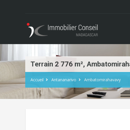
Terrain 2 776 m², Ambatomirah
Accueil
Antananarivo
Ambatomirahavavy