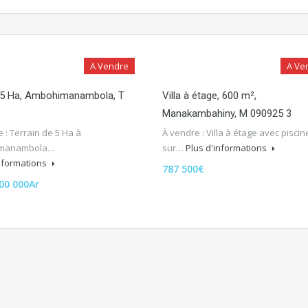
A Vendre
A Ve
n 5 Ha, Ambohimanambola, T
Villa à étage, 600 m²,
Manakambahiny, M 090925 3
 : Terrain de 5 Ha à
À vendre : Villa à étage avec piscin
manambola…
sur…
Plus d'informations
informations
787 500€
00 000Ar