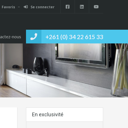
Favoris
Se connecter
+261 (0) 34 22 615 33
actez-nous
En exclusivité