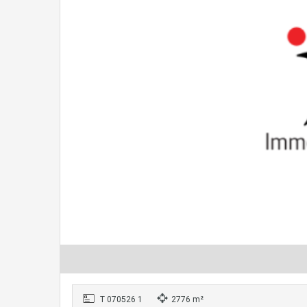
T 070526 1
2776 m²