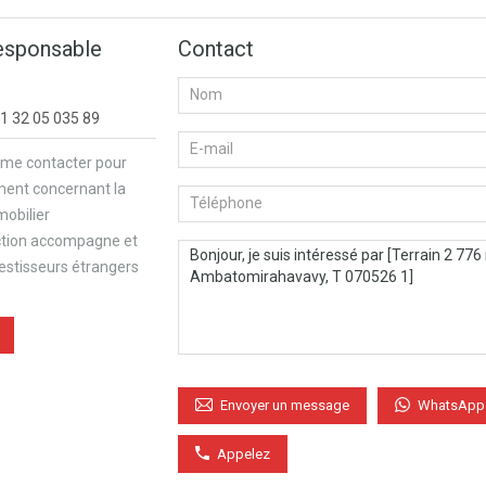
esponsable
Contact
1 32 05 035 89
 me contacter pour
ment concernant la
mobilier
ction accompagne et
vestisseurs étrangers
WhatsApp
Envoyer un message
Appelez