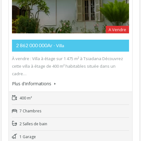
A Vendre
2 862 000 000Ar
- Villa
À vendre : Villa à étage sur 1 475 m² à Tsiadana Découvrez
cette villa à étage de 400 m² habitables située dans un
cadre…
Plus d'informations
400 m²
7 Chambres
2 Salles de bain
1 Garage