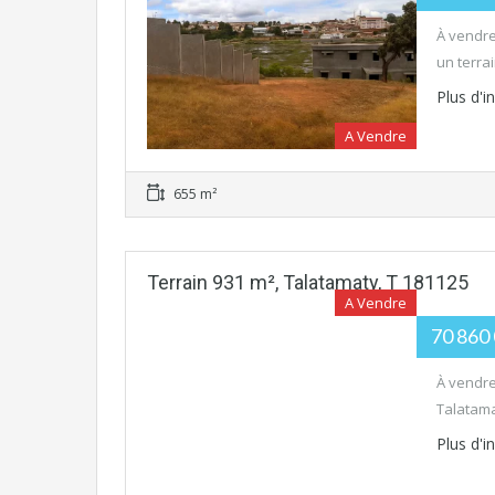
À vendre
un terrai
Plus d'
A Vendre
655 m²
Terrain 931 m², Talatamaty, T 181125
A Vendre
70 860
À vendre
Talatamat
Plus d'