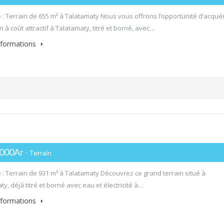
 : Terrain de 655 m² à Talatamaty Nous vous offrons l’opportunité d’acquér
n à coût attractif à Talatamaty, titré et borné, avec…
informations
 000Ar
- Terrain
 : Terrain de 931 m² à Talatamaty Découvrez ce grand terrain situé à
y, déjà titré et borné avec eau et électricité à…
informations