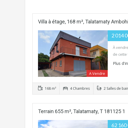
Villa à étage, 168 m², Talatamaty Amb
2 014 
À vendre
de cette 
Plus d'
A Vendre
168 m²
4 Chambres
2 Salles de bai
Terrain 655 m², Talatamaty, T 181125 1
62 160