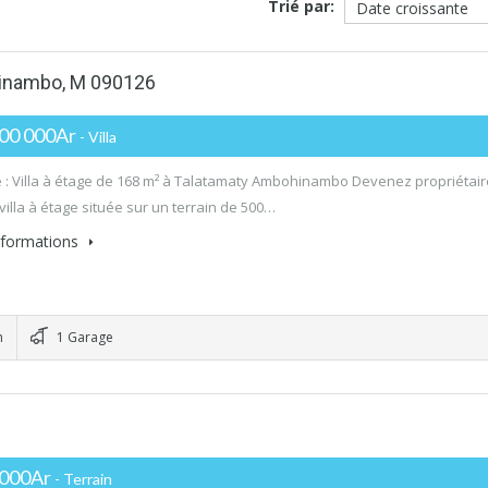
Trié par:
ohinambo, M 090126
000 000Ar
- Villa
 : Villa à étage de 168 m² à Talatamaty Ambohinambo Devenez propriétair
villa à étage située sur un terrain de 500…
informations
n
1 Garage
 000Ar
- Terrain