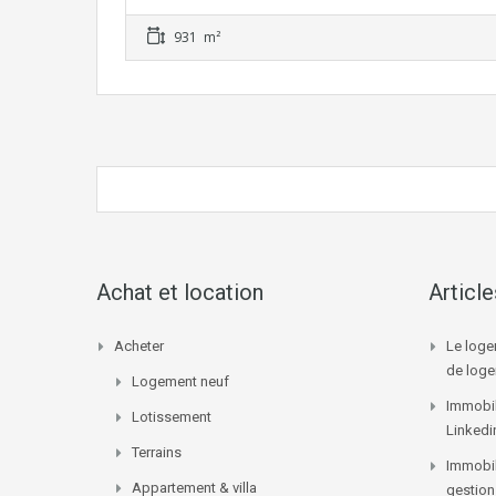
931 m²
Achat et location
Articl
Acheter
Le loge
de log
Logement neuf
Immobil
Lotissement
Linkedi
Terrains
Immobil
Appartement & villa
gestion