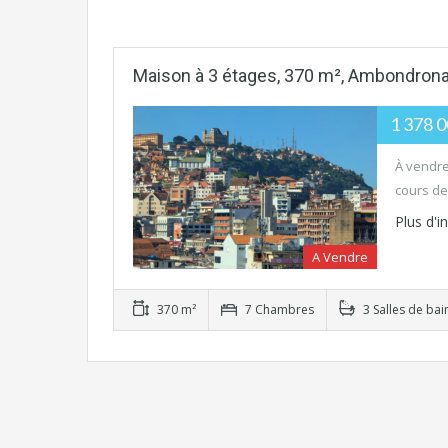
Maison à 3 étages, 370 m², Ambondron
1 378 
À vendre
cours de 
Plus d'
A Vendre
370 m²
7 Chambres
3 Salles de bai