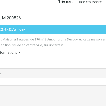
Trié par:
a, M 200526
000 000Ar
- Villa
 : Maison à 3 étages de 370 m² à Ambondrona Découvrez cette maison e
finition, située en centre-ville, sur un terrain…
informations
n