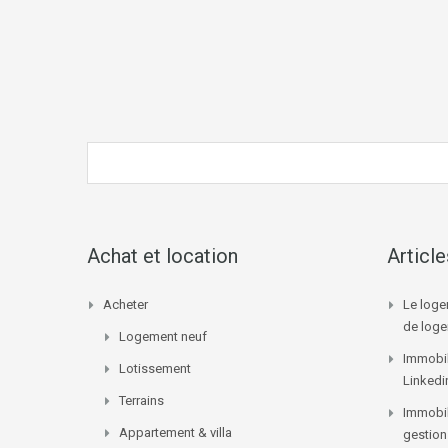
Achat et location
Articl
Acheter
Le loge
de log
Logement neuf
Immobil
Lotissement
Linkedi
Terrains
Immobil
Appartement & villa
gestion