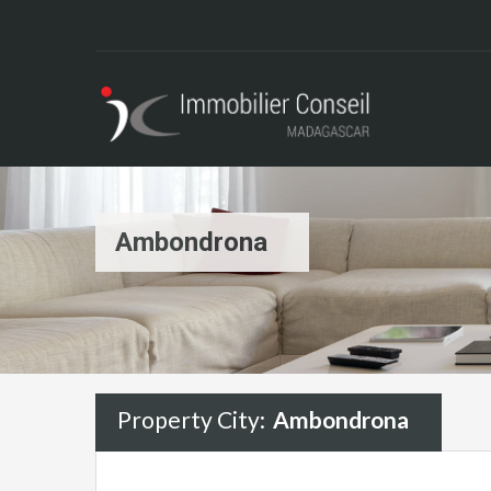
Ambondrona
Property City:
Ambondrona