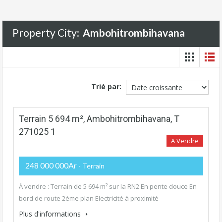
Property City:
Ambohitrombihavana
Trié par:
Terrain 5 694 m², Ambohitrombihavana, T
271025 1
A Vendre
248 000 000Ar
- Terrain
À vendre : Terrain de 5 694 m² sur la RN2 En pente douce En
bord de route 2ème plan Electricité à proximité
Plus d'informations